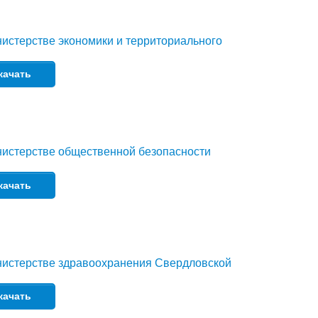
истерстве экономики и территориального
качать
нистерстве общественной безопасности
качать
нистерстве здравоохранения Свердловской
качать