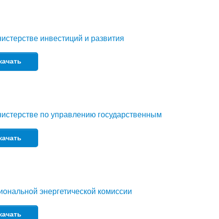
истерстве инвестиций и развития
качать
нистерстве по управлению государственным
качать
иональной энергетической комиссии
качать