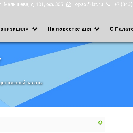
ул. Малышева, д. 101, оф. 305
opso@list.ru
+7 (343)
ганизациям
На повестке дня
О Палат
г
щественной палаты