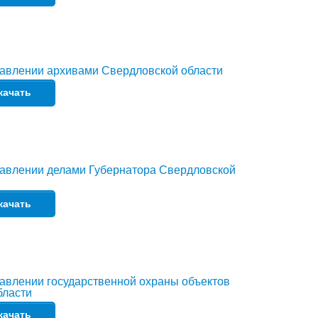
равлении архивами Свердловской области
качать
равлении делами Губернатора Свердловской
качать
авлении государственной охраны объектов
бласти
качать