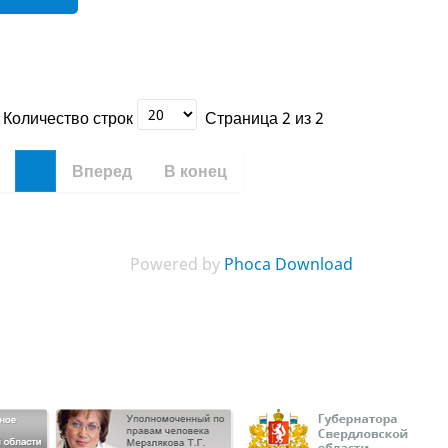
Количество строк
Страница 2 из 2
2
Вперед
В конец
Powered by
Phoca Download